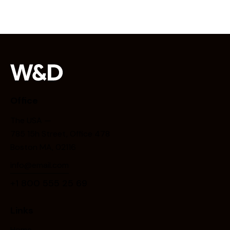
Office
The USA —
785 15h Street, Office 478
Boston MA, 02116
info@email.com
+1 800 555 25 69
Links
Home