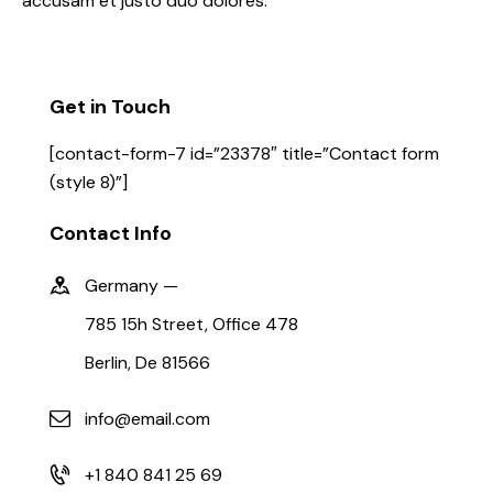
accusam et justo duo dolores.
Get in Touch
[contact-form-7 id=”23378″ title=”Contact form
(style 8)”]
Contact Info
Germany —
785 15h Street, Office 478
Berlin, De 81566
info@email.com
+1 840 841 25 69